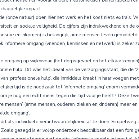
zodat mensen en vooral kinderen ‘automatisch’ buiten spelen e
chappelijke impact.
tie (onze natuur) doen hier het werk en het kost niets extra’s. W
iteit en sociale veiligheid. De cijfers zijn indrukwekkend en de
ositie en inkomen) is belangrijk, arme mensen leven gemiddeld z
ok informele omgang (vrienden, kennissen en netwerk) is zeker z
.
mele omgang op wijkniveau (het dorpsgevoel en het elkaar kenne
nele hulp. Dit was het ideaal van de verzorgingsstaat, die de 
van ‘professionele hulp’, die inmiddels kraakt in haar voegen me
elijkertijd is de noodzaak tot ‘informele omgang’ enorm vermind
kom je nog een echt mens tegen die tijd voor je heeft? Deze 
e mensen’ (arme mensen, ouderen, zieken en kinderen) meer en m
alde omgang’.
it als individuele verantwoordelijkheid af te doen. Simpelweg
. Zoals gezegd is er volop onderzoek beschikbaar dat een fors