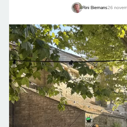
Rini Biemans
26 novem