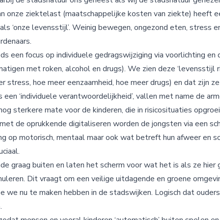
bij de stadsnatuur ons geneest als wij de stadsnatuur geneze
 onze ziektelast (maatschappelijke kosten van ziekte) heeft ee
 als ‘onze levensstijl’. Weinig bewegen, ongezond eten, stress 
rdenaars.
ds een focus op individuele gedragswijziging via voorlichting e
igen met roken, alcohol en drugs). We zien deze ‘levensstijl ris
 stress, hoe meer eenzaamheid, hoe meer drugs) en dat zijn ze n
 een ‘individuele verantwoordelijkheid’, vallen met name de a
 nog sterkere mate voor de kinderen, die in risicosituaties opgroe
met de oprukkende digitaliseren worden de jongsten via een sc
ng op motorisch, mentaal maar ook wat betreft hun afweer en soc
uciaal.
nde graag buiten en laten het scherm voor wat het is als ze hie
muleren. Dit vraagt om een veilige uitdagende en groene omgeving
we nu te maken hebben in de stadswijken. Logisch dat ouders 
.