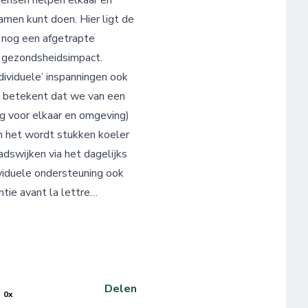
 Mensen helpen elkaar en
samen kunt doen. Hier ligt de
 nog een afgetrapte
n gezondsheidsimpact.
dividuele’ inspanningen ook
t betekent dat we van een
 voor elkaar en omgeving)
n het wordt stukken koeler
dswijken via het dagelijks
viduele ondersteuning ook
tie avant la lettre…
Delen
0x