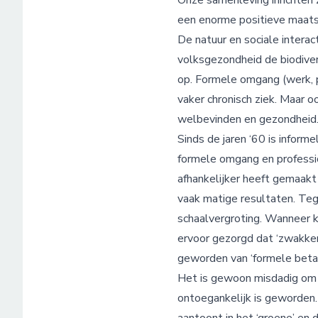
Onze samenleving inrichten 
een enorme positieve maats
De natuur en sociale interac
volksgezondheid de biodivers
op. Formele omgang (werk, p
vaker chronisch ziek. Maar o
welbevinden en gezondheid
Sinds de jaren ‘60 is infor
formele omgang en professio
afhankelijker heeft gemaakt 
vaak matige resultaten. Teg
schaalvergroting. Wanneer 
ervoor gezorgd dat ‘zwakker
geworden van ‘formele beta
Het is gewoon misdadig om d
ontoegankelijk is geworden