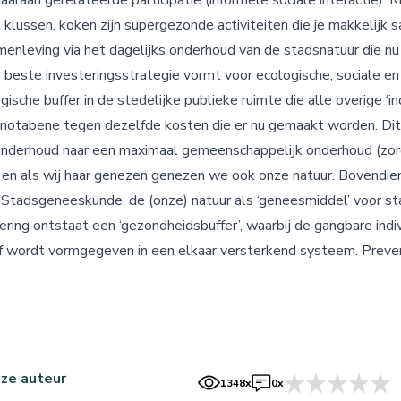
daaraan gerelateerde participatie (informele sociale interactie).
, klussen, koken zijn supergezonde activiteiten die je makkelijk 
nleving via het dagelijks onderhoud van de stadsnatuur die nu
de beste investeringsstrategie vormt voor ecologische, sociale e
ische buffer in de stedelijke publieke ruimte die alle overige ‘in
n notabene tegen dezelfde kosten die er nu gemaakt worden. Di
nderhoud naar een maximaal gemeenschappelijk onderhoud (zorg
k en als wij haar genezen genezen we ook onze natuur. Bovendie
 Stadsgeneeskunde; de (onze) natuur als ‘geneesmiddel’ voor sta
ing ontstaat een ‘gezondheidsbuffer’, waarbij de gangbare indi
ef wordt vormgegeven in een elkaar versterkend systeem. Preven
ze auteur
1348x
0x