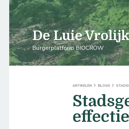
logo
De Luie Vrolij
Burgerplatform BIOCROW
ARTIKELEN
BLOGS
STADSG
Stadsg
effecti