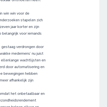
n elkaar ontmoeten heeft
in win win voor de
 onderzoeken stapelen zich
even jaar korter en zijn
o belangrijk voor iemands
n) gestaag verdrongen door
‘zwakke medemens’ nu juist
t ellenlange wachtlijsten en
erd door automatisering en
twee bewegingen hebben
eer afhankelijk zijn
 omdat het onbetaalbaar en
 gezondheidsrendement