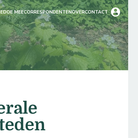
E
DOE MEE
CORRESPONDENTEN
OVER
CONTACT
erale
steden