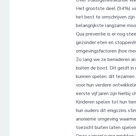
Over stadsgeneeskunde waar
Het grootste deel (94%) van
het best te omschrijven zijn
belangrijkste langzame moo
Qua preventie is er nog stee
gezonder eten en stoppen/mat
omgevingsfactoren (hoe meer
Zo lang we ze benaderen als
buiten de boot. Dit geldt in
kunnen spelen, dit tezamen 
voor hun verdere ontwikkeli
eerste vijf jaren zijn hierbij cr
Kinderen spelen tot hun tie
hun ouders dit enigszins sti
anonieme omgeving waarmee 
toezicht buiten laten spelen