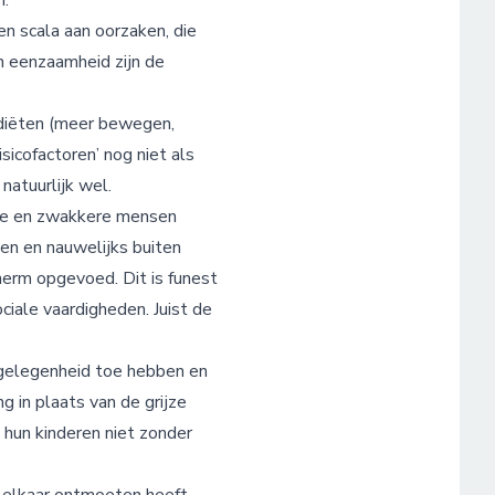
n.
n scala aan oorzaken, die
en eenzaamheid zijn de
n diëten (meer bewegen,
icofactoren’ nog niet als
atuurlijk wel.
rme en zwakkere mensen
ien en nauwelijks buiten
herm opgevoed. Dit is funest
iale vaardigheden. Juist de
r gelegenheid toe hebben en
 in plaats van de grijze
hun kinderen niet zonder