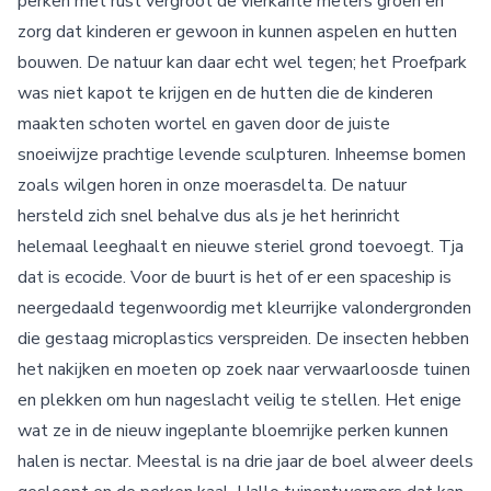
perken met rust vergroot de vierkante meters groen en
zorg dat kinderen er gewoon in kunnen aspelen en hutten
bouwen. De natuur kan daar echt wel tegen; het Proefpark
was niet kapot te krijgen en de hutten die de kinderen
maakten schoten wortel en gaven door de juiste
snoeiwijze prachtige levende sculpturen. Inheemse bomen
zoals wilgen horen in onze moerasdelta. De natuur
hersteld zich snel behalve dus als je het herinricht
helemaal leeghaalt en nieuwe steriel grond toevoegt. Tja
dat is ecocide. Voor de buurt is het of er een spaceship is
neergedaald tegenwoordig met kleurrijke valondergronden
die gestaag microplastics verspreiden. De insecten hebben
het nakijken en moeten op zoek naar verwaarloosde tuinen
en plekken om hun nageslacht veilig te stellen. Het enige
wat ze in de nieuw ingeplante bloemrijke perken kunnen
halen is nectar. Meestal is na drie jaar de boel alweer deels